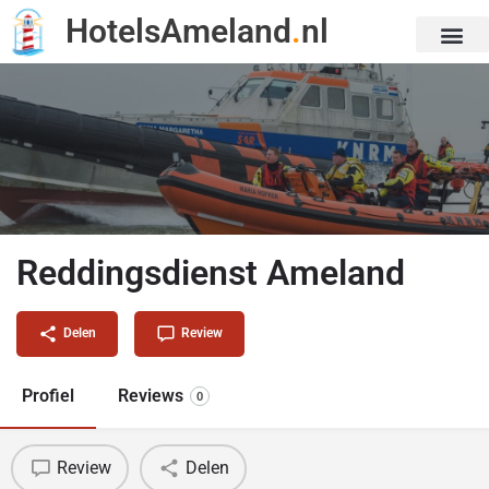
HotelsAmeland
.
nl
Reddingsdienst Ameland
Delen
Review
Profiel
Reviews
0
Review
Delen