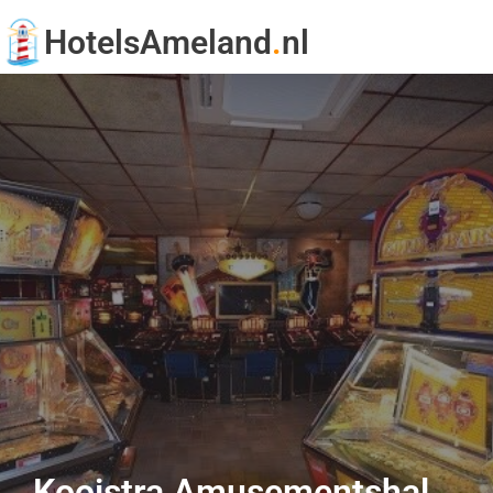
HotelsAmeland
.
nl
Kooistra Amusementshal