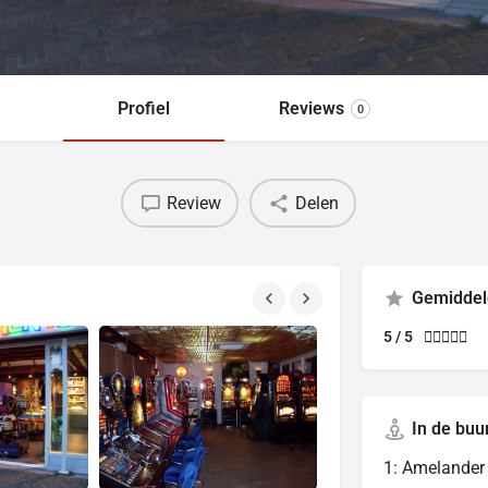
Profiel
Reviews
0
Review
Delen
Gemiddel
5 / 5





In de buu
1: Amelande