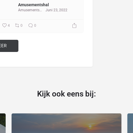
Amusementshal
Amusementshal
Juni 23, 2022
4
0
0
EER
Kijk ook eens bij: