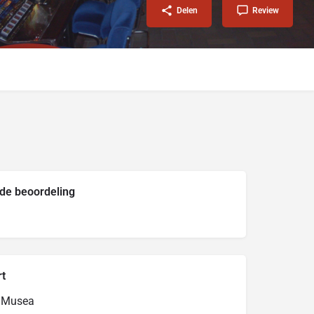
Delen
Review
de beoordeling
rt
r Musea