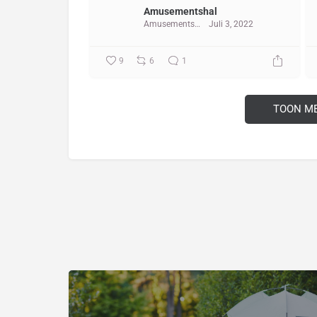
Amusementshal
Amusementshal
Juli 3, 2022
9
6
1
TOON M