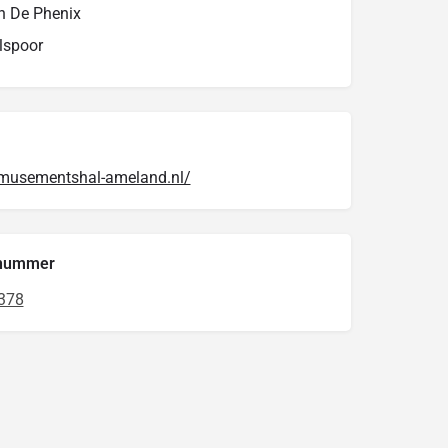
n De Phenix
lspoor
musementshal-ameland.nl/
nnummer
378