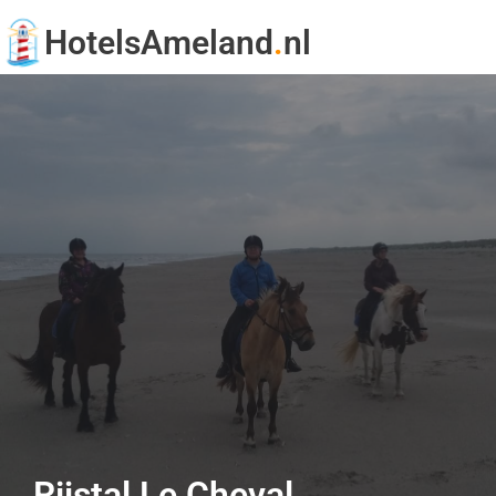
HotelsAmeland
.
nl
Rijstal Le Cheval