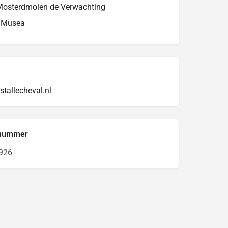
 Mosterdmolen de Verwachting
r Musea
stallecheval.nl
nnummer
926