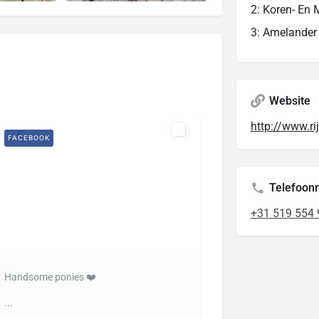
2: Koren- En
3: Amelande
Website
http://www.rij
FACEBOOK
Telefoo
+31 519 554 
Handsome ponies ❤️
...