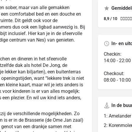
 en sober, maar van alle gemakken
Gemiddel
 een comfortabel bed en een douche en
8,9 / 10





ruimte. Dit geldt ook voor de
mers dus ook een ligbad aanwezig is. Bij
ijt inclusief. Hier kan je in de sfeervolle
endige centrum van Nes) van genieten.
In- en uit
Checkin:
chen en dineren in het sfeervolle
14:00 - 22:00
tzelfde dak als hotel De Jong, de
e lekker kan biljarten), een buitenterras
Checkout:
openingstijden, want “lekkere trek is niet
08:00 - 10:00
en kleine kaart, maar wil je iets anders is
 voor kinderen is er van alles mogelijk:
 een plezier. En wil uw kind iets anders,
In de buu
kzij de verschillende mogelijkheden. Zo
1: Amelande
n is er in de Brasserie (de Ome Jan zaal)
2: Korenmole
et genot van een drankje samen met