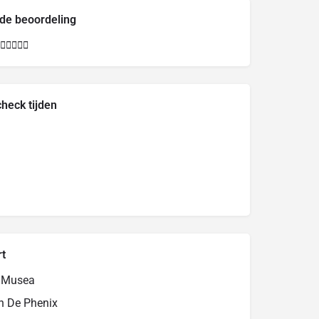
de beoordeling





check tijden
rt
r Musea
n De Phenix