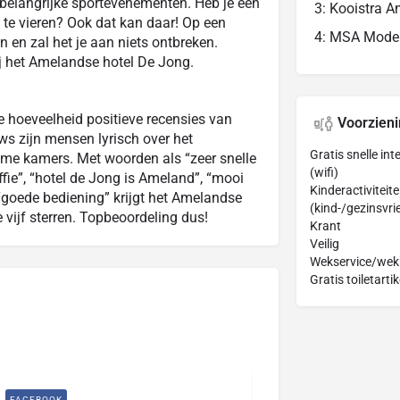
 belangrijke sportevenementen. Heb je een
3: Kooistra 
 te vieren? Ook dat kan daar! Op een
4: MSA Mode
en zal het je aan niets ontbreken.
ij het Amelandse hotel De Jong.
e hoeveelheid positieve recensies van
Voorzien
ews zijn mensen lyrisch over het
Gratis snelle in
ruime kamers. Met woorden als “zeer snelle
(wifi)
offie”, “hotel de Jong is Ameland”, “mooi
Kinderactiviteit
 “goede bediening” krijgt het Amelandse
(kind-/gezinsvrie
 vijf sterren. Topbeoordeling dus!
Krant
Veilig
Wekservice/wek
Gratis toiletarti
FACEBOOK