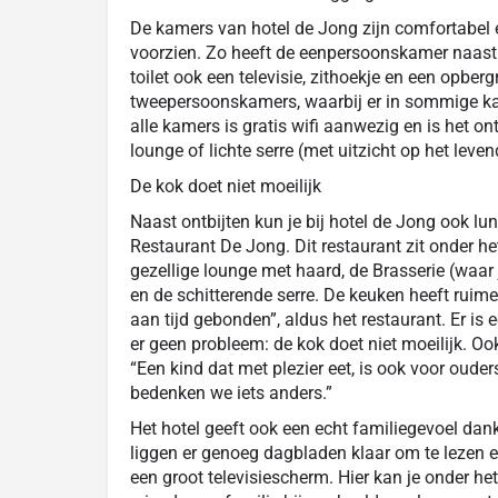
De kamers van hotel de Jong zijn comfortabel
voorzien. Zo heeft de eenpersoonskamer naast
toilet ook een televisie, zithoekje en een opberg
tweepersoonskamers, waarbij er in sommige ka
alle kamers is gratis wifi aanwezig en is het ontb
lounge of lichte serre (met uitzicht op het lev
De kok doet niet moeilijk
Naast ontbijten kun je bij hotel de Jong ook lun
Restaurant De Jong. Dit restaurant zit onder he
gezellige lounge met haard, de Brasserie (waar j
en de schitterende serre. De keuken heeft ruime 
aan tijd gebonden”, aldus het restaurant. Er is e
er geen probleem: de kok doet niet moeilijk. Ook
“Een kind dat met plezier eet, is ook voor ouders
bedenken we iets anders.”
Het hotel geeft ook een echt familiegevoel dan
liggen er genoeg dagbladen klaar om te lezen e
een groot televisiescherm. Hier kan je onder h