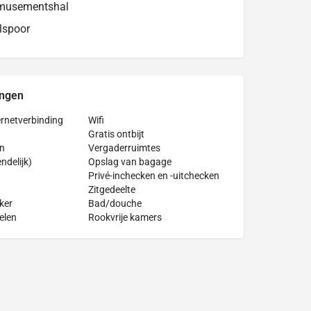
Amusementshal
lspoor
ingen
ternetverbinding
Wifi
Gratis ontbijt
en
Vergaderruimtes
ndelijk)
Opslag van bagage
Privé-inchecken en -uitchecken
Zitgedeelte
ker
Bad/douche
kelen
Rookvrije kamers